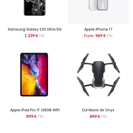
Samsung Galaxy S20 Ultra 5G
Apple iPhone 17
128GB Cosmic Black
1 339
€
From:
969
€
TTC
TTC
Apple iPad Pro 11″ 128GB WIFI
DJI Mavic Air Onyx
Gris sidéral
899
€
849
€
TTC
TTC