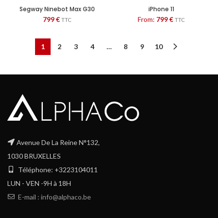
Segway Ninebot Max G30
iPhone 11
799
€
From:
799
€
TTC
TTC
1
2
3
4
…
8
9
10
Avenue De La Reine N°132,
1030 BRUXELLES
Téléphone: +3223104011
LUN - VEN -9H à 18H
E-mail : info@alphaco.be