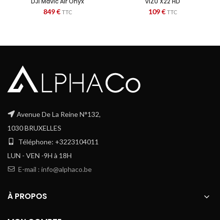
DJI Mavic Air Onyx
VIZU X22 HD
849
€
109
€
TTC
TTC
Avenue De La Reine N°132,
1030 BRUXELLES
Téléphone: +3223104011
LUN - VEN -9H à 18H
E-mail : info@alphaco.be
À PROPOS